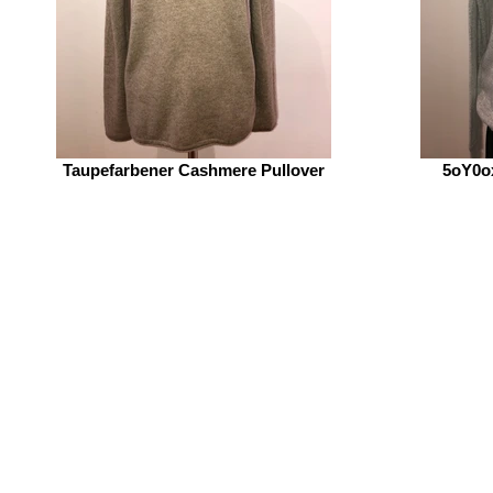
Taupefarbener Cashmere Pullover
5oY0
Krämerstraß
41460 Neu