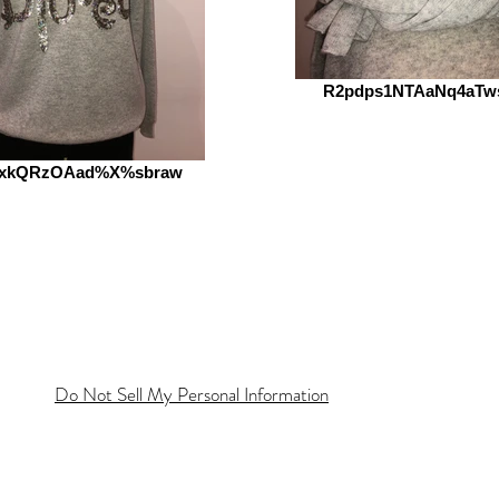
R2pdps1NTAaNq4aTw
oxkQRzOAad%X%sbraw
Do Not Sell My Personal Information
Öffnungszeiten
e 2
Dienstag - Freitag
Da
ss
11:00 - 18:00 Uhr
W