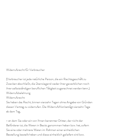
- zur Lieferung von Waren, wenn diese nach
der Lieferung aufgrund ihrer Beschaffenheit
untrennbar mit anderen Gütern vermischt
wurden;
- zur Lieferung von Ton- oder
Videoaufnahmen oder Computersoftware in
einer versiegelten Packung, wenn die
Versiegelung nach der Lieferung entfernt
wurde.
Widerrufsrecht für Verbraucher
(Verbraucher ist jede natürliche Person, die ein Rechtsgeschäft zu
Zwecken abschließt, die überwiegend weder ihrer gewerblichen noch
ihrer selbstständigen beruflichen Tätigkeit zugerechnet werden kann.)
Widerrufsbelehrung
Widerrufsrecht
Sie haben das Recht, binnen vierzehn Tagen ohne Angabe von Gründen
diesen Vertrag zu widerrufen. Die Widerrufsfrist beträgt vierzehn Tage
ab dem Tag,
- an dem Sie oder ein von Ihnen benannter Dritter, der nicht der
Beförderer ist, die Waren in Besitz genommen haben bzw. hat, sofern
Sie eine oder mehrere Waren im Rahmen einer einheitlichen
Bestellung bestellt haben und diese einheitlich geliefert wird bzw.