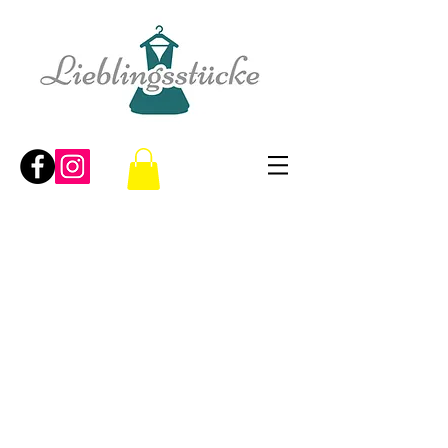
Widerrufsrecht für Verbraucher
(Verbraucher ist jede natürliche Person, die
ein Rechtsgeschäft zu Zwecken abschließt,
die überwiegend weder ihrer gewerblichen
noch ihrer selbstständigen beruflichen
Tätigkeit zugerechnet werden kann.)
Widerrufsbelehrung