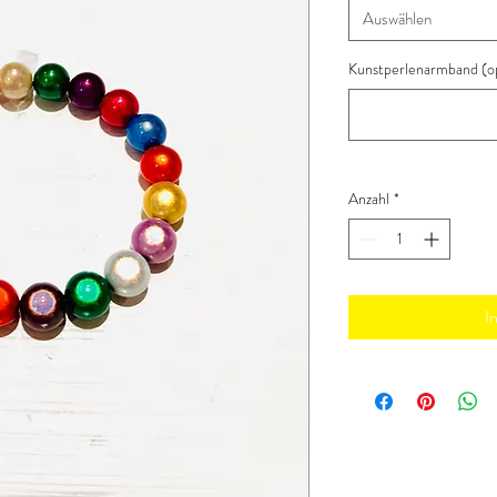
Auswählen
Kunstperlenarmband (op
Anzahl
*
I